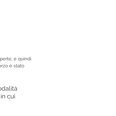
perte, e quindi 
orzo è stato 
odalità 
in cui 