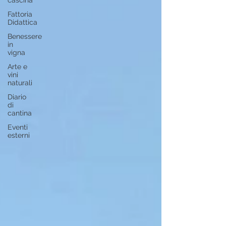
cascina
Fattoria
Didattica
Benessere
in
vigna
Arte e
vini
naturali
Diario
di
cantina
Eventi
esterni