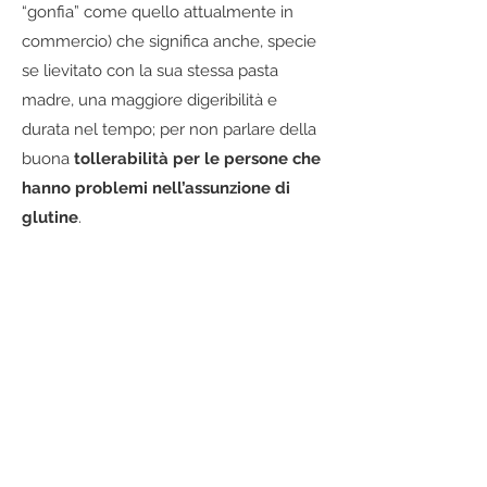
“gonfia” come quello attualmente in
commercio) che significa anche, specie
se lievitato con la sua stessa pasta
madre, una maggiore digeribilità e
durata nel tempo; per non parlare della
buona
tollerabilità per le persone che
hanno problemi nell’assunzione di
glutine
.
Qui sotto puoi vedere la preparazione di
una genuina pasta fatta in casa con
farina di Frassineto e uova delle nostre
Galline Ancona...